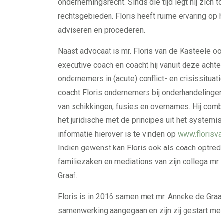
ondernemingsrecht. Sinds die tijd legt hij zich 
rechtsgebieden. Floris heeft ruime ervaring op
adviseren en procederen.
Naast advocaat is mr. Floris van de Kasteele 
executive coach en coacht hij vanuit deze acht
ondernemers in (acute) conflict- en crisissituat
coacht Floris ondernemers bij onderhandelingen
van schikkingen, fusies en overnames. Hij comb
het juridische met de principes uit het system
informatie hierover is te vinden op
www.florisv
Indien gewenst kan Floris ook als coach optred
familiezaken en mediations van zijn collega mr
Graaf.
Floris is in 2016 samen met mr. Anneke de Gra
samenwerking aangegaan en zijn zij gestart m