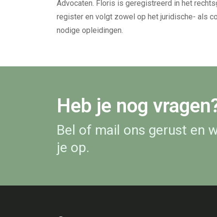
Advocaten. Floris is geregistreerd in het recht
register en volgt zowel op het juridische- als 
nodige opleidingen.
Heb je nog vragen
Bel of mail ons gerust en 
je op.