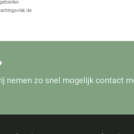
sgebieden
coachingsvlak de
?
wij nemen zo snel mogelijk contact m