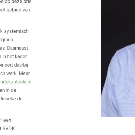
toe op deze drie
 het gebied van
ook systemisch
ergrond
ies. Daarnaast
 in het kader
ineert daarbij
isch werk. Meer
andekasteele.nl
.
en in de
. Anneke de
af een
et BVDK