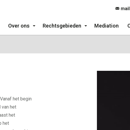
mai
Over ons
Rechtsgebieden
Mediation
 Vanaf het begin
 van het
aast het
p het